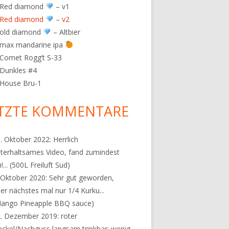
 Red diamond
– v1
 Red diamond
– v2
 old diamond
– Altbier
 max mandarine ipa
Comet Rogg’t S-33
Dunkles #4
 House Bru-1
TZTE KOMMENTARE
. Oktober 2022:
Herrlich
terhaltsames Video, fand zumindest
!...
(500L Freiluft Sud)
 Oktober 2020:
Sehr gut geworden,
er nächstes mal nur 1/4 Kurku...
ango Pineapple BBQ sauce)
2. Dezember 2019:
roter
ckel/Nachguss langsam trinkbar: wenig