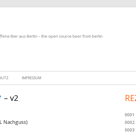
fene Bier aus Berlin – the open source beer from berlin
HUTZ
IMPRESSUM
– v2
RE
Ha
Sei
0001 
5L Nachguss)
0002 
0003