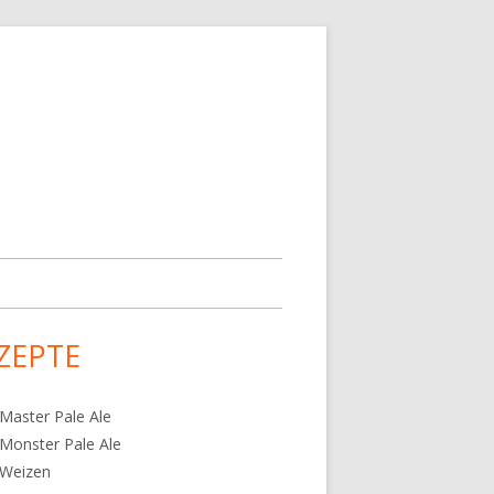
ZEPTE
upt-
tenleiste
Master Pale Ale
Monster Pale Ale
 Weizen