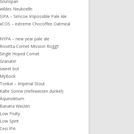
 Grünspan
wildes Neukoelln
SIPA – Simcoe Impossible Pale Ale
xCOS – extreme Chocoffee Oatmeal
NYPA – new year pale ale
Rosetta Comet Mission Rogg’t
Single Hoped Comet
Granate!
sweet bot
 MyBock
Tonka! – Imperial Stout
Kalte Sonne (Hefeweizen dunkel)
 Äquinoktium
 Banana Weizen
Low Fruity
Low Spirit
Cesi IPA