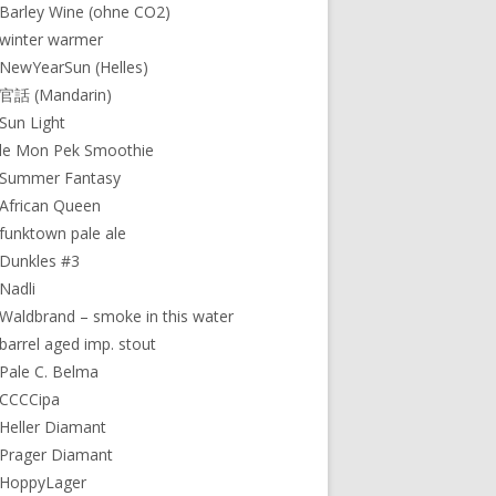
Barley Wine (ohne CO2)
winter warmer
NewYearSun (Helles)
 官話 (Mandarin)
Sun Light
le Mon Pek Smoothie
 Summer Fantasy
African Queen
funktown pale ale
Dunkles #3
Nadli
Waldbrand – smoke in this water
barrel aged imp. stout
Pale C. Belma
 CCCCipa
Heller Diamant
Prager Diamant
 HoppyLager