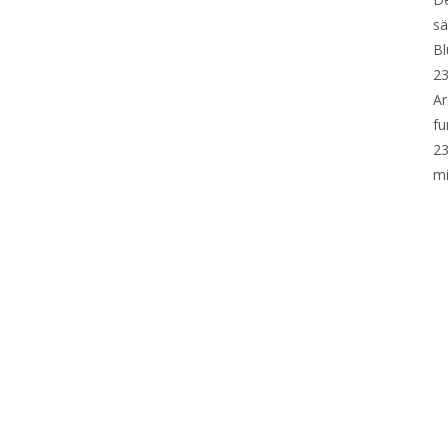
sä
Bl
23
Ar
fu
23
mi