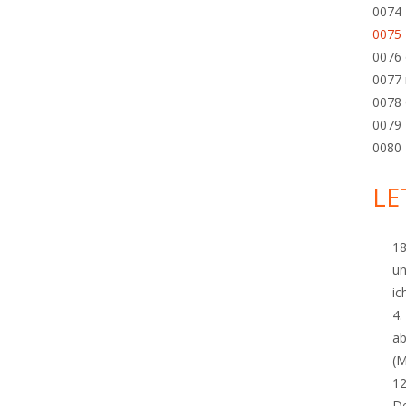
0074
0075
0076
0077
0078 
0079 
0080
LE
18
un
ich
4.
ab
(M
1
De