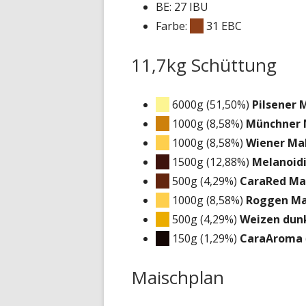
BE: 27 IBU
Farbe:
31 EBC
11,7kg Schüttung
6000g (51,50%)
Pilsener 
1000g (8,58%)
Münchner 
1000g (8,58%)
Wiener Ma
1500g (12,88%)
Melanoid
500g (4,29%)
CaraRed Ma
1000g (8,58%)
Roggen Ma
500g (4,29%)
Weizen dun
150g (1,29%)
CaraAroma
Maischplan