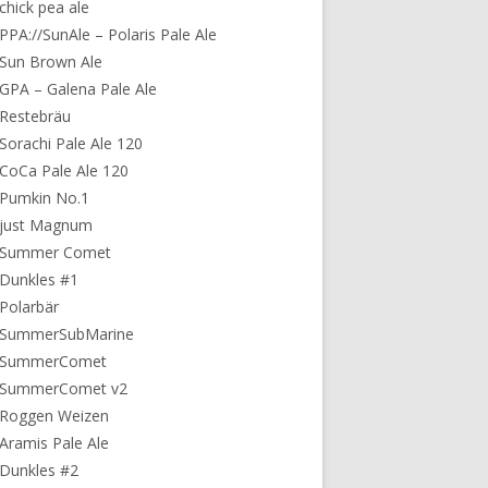
chick pea ale
PPA://SunAle – Polaris Pale Ale
Sun Brown Ale
GPA – Galena Pale Ale
Restebräu
Sorachi Pale Ale 120
CoCa Pale Ale 120
 Pumkin No.1
 just Magnum
 Summer Comet
Dunkles #1
Polarbär
 SummerSubMarine
 SummerComet
 SummerComet v2
 Roggen Weizen
Aramis Pale Ale
Dunkles #2