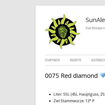
Springe
zum
SunAle
Inhalt
Das Rezept of
Primäres
STARTSEITE
REZEPTE
DATENSC
Menü
0075 Red diamond
Liter: 55L (45L Hauptguss, 2
Ziel Stammwürze: 13° P