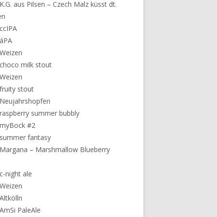
K.G. aus Pilsen – Czech Malz küsst dt.
en
ccIPA
 áPA
 Weizen
choco milk stout
 Weizen
fruity stout
 Neujahrshopfen
raspberry summer bubbly
 myBock #2
 summer fantasy
Margana – Marshmallow Blueberry
c-night ale
 Weizen
Altkölln
AmSi PaleAle