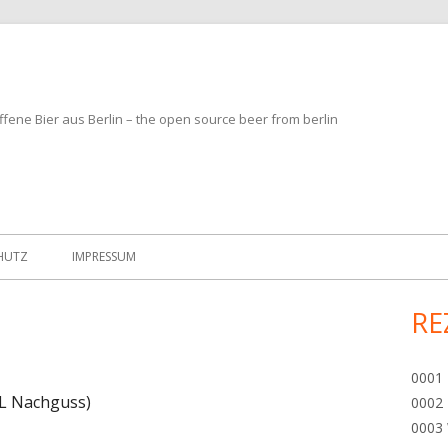
fene Bier aus Berlin – the open source beer from berlin
HUTZ
IMPRESSUM
RE
Ha
Sei
0001 
0L Nachguss)
0002 
0003