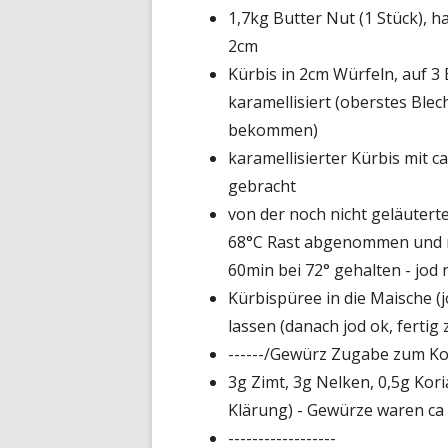
1,7kg Butter Nut (1 Stück), ha
2cm
Kürbis in 2cm Würfeln, auf 3
karamellisiert (oberstes Blec
bekommen)
karamellisierter Kürbis mit 
gebracht
von der noch nicht geläutert
68°C Rast abgenommen und m
60min bei 72° gehalten - jod 
Kürbispüree in die Maische (
lassen (danach jod ok, fertig
------/Gewürz Zugabe zum Ko
3g Zimt, 3g Nelken, 0,5g Kor
Klärung) - Gewürze waren ca
------------------