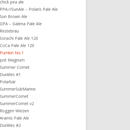
chick pea ale
PPA://SunAle – Polaris Pale Ale
Sun Brown Ale
GPA – Galena Pale Ale
Restebräu
Sorachi Pale Ale 120
CoCa Pale Ale 120
 Pumkin No.1
 just Magnum
 Summer Comet
Dunkles #1
Polarbär
 SummerSubMarine
 SummerComet
 SummerComet v2
 Roggen Weizen
Aramis Pale Ale
Dunkles #2