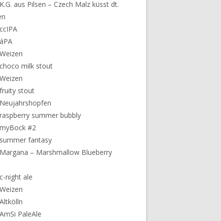
K.G. aus Pilsen – Czech Malz küsst dt.
en
ccIPA
 áPA
 Weizen
choco milk stout
 Weizen
fruity stout
 Neujahrshopfen
raspberry summer bubbly
 myBock #2
 summer fantasy
Margana – Marshmallow Blueberry
c-night ale
 Weizen
Altkölln
AmSi PaleAle