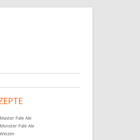
ZEPTE
upt-
tenleiste
Master Pale Ale
Monster Pale Ale
 Weizen