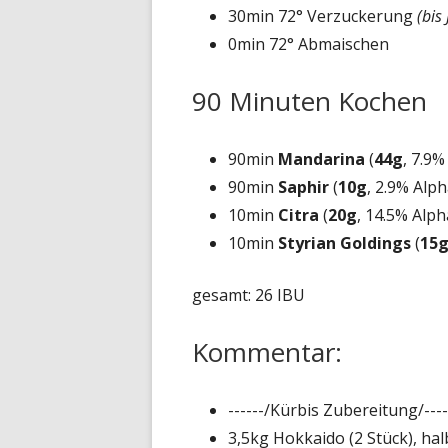
30min 72° Verzuckerung
(bis
0min 72° Abmaischen
90 Minuten Kochen
90min
Mandarina
(
44g
, 7.9%
90min
Saphir
(
10g
, 2.9% Alph
10min
Citra
(
20g
, 14.5% Alph
10min
Styrian Goldings
(
15
gesamt: 26 IBU
Kommentar:
------/Kürbis Zubereitung/----
3,5kg Hokkaido (2 Stück), hal