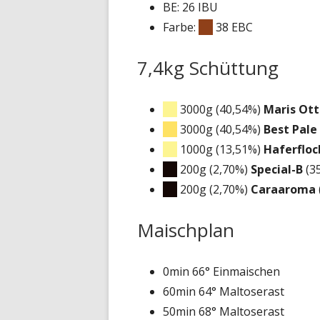
BE: 26 IBU
Farbe:
38 EBC
7,4kg Schüttung
3000g (40,54%)
Maris Ott
3000g (40,54%)
Best Pale
1000g (13,51%)
Haferflo
200g (2,70%)
Special-B
(3
200g (2,70%)
Caraaroma
Maischplan
0min 66° Einmaischen
60min 64° Maltoserast
50min 68° Maltoserast