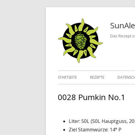
Springe
zum
SunAle
Inhalt
Das Rezept of
Primäres
STARTSEITE
REZEPTE
DATENSC
Menü
0028 Pumkin No.1
Liter: 50L (50L Hauptguss, 2
Ziel Stammwürze: 14° P