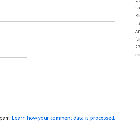
sä
Bl
23
Ar
fu
23
mi
spam.
Learn how your comment data is processed.