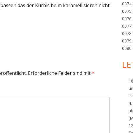
0074
passen das der Kürbis beim karamellisieren nicht
0075
0076
0077
0078 
0079 
0080
LE
röffentlicht.
Erforderliche Felder sind mit
*
18
un
ich
4.
ab
(M
1
De