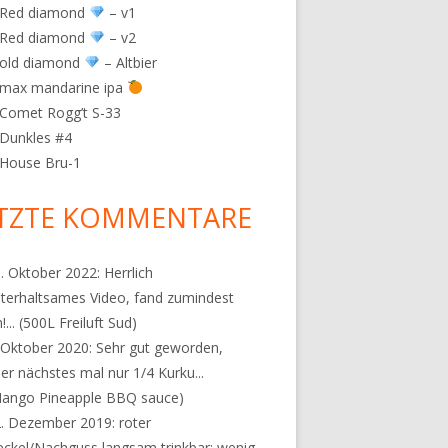
 Red diamond
– v1
 Red diamond
– v2
 old diamond
– Altbier
 max mandarine ipa
Comet Rogg’t S-33
Dunkles #4
 House Bru-1
TZTE KOMMENTARE
. Oktober 2022:
Herrlich
terhaltsames Video, fand zumindest
!...
(500L Freiluft Sud)
 Oktober 2020:
Sehr gut geworden,
er nächstes mal nur 1/4 Kurku...
ango Pineapple BBQ sauce)
2. Dezember 2019:
roter
ckel/Nachguss langsam trinkbar: wenig