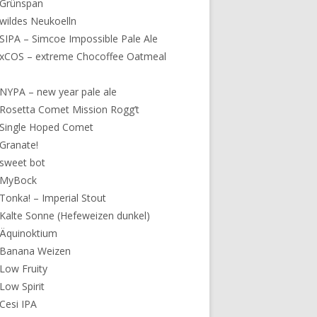
 Grünspan
wildes Neukoelln
SIPA – Simcoe Impossible Pale Ale
xCOS – extreme Chocoffee Oatmeal
NYPA – new year pale ale
Rosetta Comet Mission Rogg’t
Single Hoped Comet
Granate!
sweet bot
 MyBock
Tonka! – Imperial Stout
Kalte Sonne (Hefeweizen dunkel)
 Äquinoktium
 Banana Weizen
Low Fruity
Low Spirit
Cesi IPA