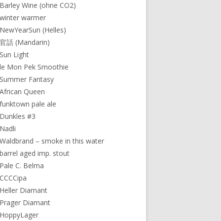
Barley Wine (ohne CO2)
winter warmer
NewYearSun (Helles)
 官話 (Mandarin)
Sun Light
le Mon Pek Smoothie
 Summer Fantasy
African Queen
funktown pale ale
Dunkles #3
Nadli
Waldbrand – smoke in this water
barrel aged imp. stout
Pale C. Belma
 CCCCipa
Heller Diamant
Prager Diamant
 HoppyLager