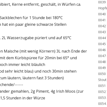
0039 
lbiert, Kerne entfernt, geschält, in Würfen ca.
Hopf
0040 
 Backblechen für 1 Stunde bei 180°C
0041
h hat ein paar gleine schwarze Stellen
0042
0043 
ca. 2L Wasserzugabe püriert und auf 65°C
0044
0045 
0046
en Maische (mit wenig Körnern) 3L nach Ende der
0047 
it dem Kürbispüree für 20min bei 65° und
0048
noch immer leicht bläulich
0049
jod sehr leicht blau) und noch 30min stehen
0050 
 zum läutern, läutern fast 3 Stunden)
Stout
chende/------
0051 
iander gemahlen, 2g Piment, 4g Irish Moos (zur
0052
 1,5 Stunden in der Würze
0053 
0054 