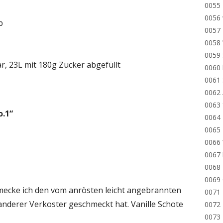
0055 
0056 
p
0057 
0058
0059 
ar, 23L mit 180g Zucker abgefüllt
0060 
0061
0062 
0063 
o.1
“
0064 
0065 
0066 
0067 
0068 
0069
mecke ich den vom anrösten leicht angebrannten
0071 
anderer Verkoster geschmeckt hat. Vanille Schote
0072 
0073