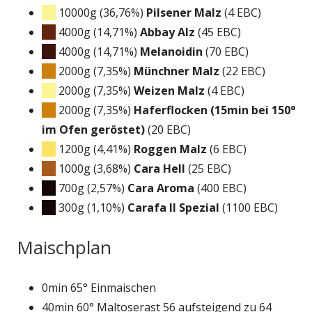
10000g (36,76%)
Pilsener Malz
(4 EBC)
4000g (14,71%)
Abbay Alz
(45 EBC)
4000g (14,71%)
Melanoidin
(70 EBC)
2000g (7,35%)
Münchner Malz
(22 EBC)
2000g (7,35%)
Weizen Malz
(4 EBC)
2000g (7,35%)
Haferflocken (15min bei 150°
im Ofen geröstet)
(20 EBC)
1200g (4,41%)
Roggen Malz
(6 EBC)
1000g (3,68%)
Cara Hell
(25 EBC)
700g (2,57%)
Cara Aroma
(400 EBC)
300g (1,10%)
Carafa II Spezial
(1100 EBC)
Maischplan
0min 65° Einmaischen
40min 60° Maltoserast 56 aufsteigend zu 64