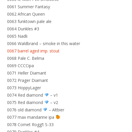
0061 Summer Fantasy
0062 African Queen
0063 funktown pale ale
0064 Dunkles #3
0065 Nadli
0066 Waldbrand – smoke in this water
0067 barrel aged imp. stout
0068 Pale C. Belma
0069 CCCCipa
0071 Heller Diamant
0072 Prager Diamant
0073 HoppyLager
0074 Red diamond
– v1
0075 Red diamond
– v2
0076 old diamond
– Altbier
0077 max mandarine ipa
0078 Comet Rogg’t S-33
0079 Dunkles #4