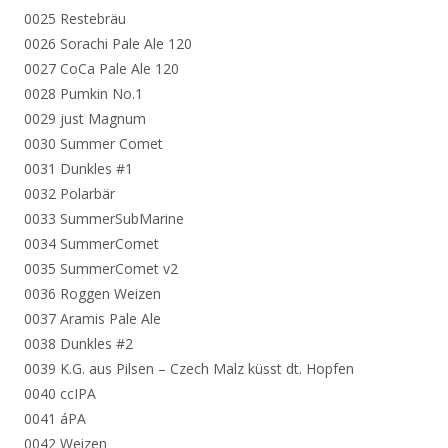
0025 Restebräu
0026 Sorachi Pale Ale 120
0027 CoCa Pale Ale 120
0028 Pumkin No.1
0029 just Magnum
0030 Summer Comet
0031 Dunkles #1
0032 Polarbär
0033 SummerSubMarine
0034 SummerComet
0035 SummerComet v2
0036 Roggen Weizen
0037 Aramis Pale Ale
0038 Dunkles #2
0039 K.G. aus Pilsen – Czech Malz küsst dt. Hopfen
0040 ccIPA
0041 áPA
0042 Weizen