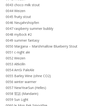
0043 choco milk stout
0044 Weizen
0045 fruity stout
0046 Neujahrshopfen
0047 raspberry summer bubbly
0048 myBock #2
0049 summer fantasy
0050 Margana – Marshmallow Blueberry Stout
0051 c-night ale
0052 Weizen
0053 Altkölln
0054 AmSi PaleAle
0055 Barley Wine (ohne CO2)
0056 winter warmer
0057 NewYearSun (Helles)
0058 官話 (Mandarin)
0059 Sun Light
0060 le Mon Pek Smoothie