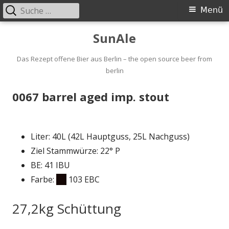
Suche
Primäres
Menü
nach:
Menü
Springe
SunAle
zum
Inhalt
Das Rezept offene Bier aus Berlin – the open source beer from
berlin
0067 barrel aged imp. stout
Liter: 40L (42L Hauptguss, 25L Nachguss)
Ziel Stammwürze: 22° P
BE: 41 IBU
Farbe:
103 EBC
27,2kg Schüttung