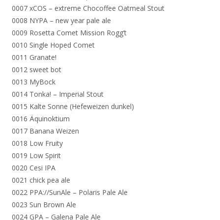
0007 xCOS – extreme Chocoffee Oatmeal Stout
0008 NYPA – new year pale ale
0009 Rosetta Comet Mission Rogg’t
0010 Single Hoped Comet
0011 Granate!
0012 sweet bot
0013 MyBock
0014 Tonka! – Imperial Stout
0015 Kalte Sonne (Hefeweizen dunkel)
0016 Äquinoktium
0017 Banana Weizen
0018 Low Fruity
0019 Low Spirit
0020 Cesi IPA
0021 chick pea ale
0022 PPA://SunAle – Polaris Pale Ale
0023 Sun Brown Ale
0024 GPA – Galena Pale Ale