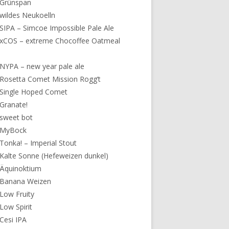
 Grünspan
wildes Neukoelln
SIPA – Simcoe Impossible Pale Ale
xCOS – extreme Chocoffee Oatmeal
NYPA – new year pale ale
Rosetta Comet Mission Rogg’t
Single Hoped Comet
Granate!
sweet bot
 MyBock
Tonka! – Imperial Stout
Kalte Sonne (Hefeweizen dunkel)
 Äquinoktium
 Banana Weizen
Low Fruity
Low Spirit
Cesi IPA