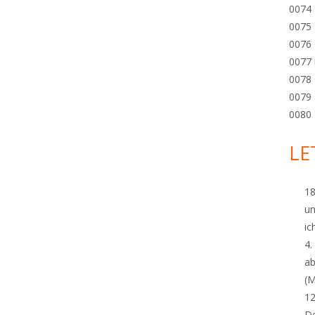
0074
0075
0076
0077
0078 
0079 
0080
LE
18
un
ich
4.
ab
(M
1
De