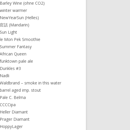
Barley Wine (ohne CO2)
winter warmer
NewYearSun (Helles)
 官話 (Mandarin)
Sun Light
le Mon Pek Smoothie
 Summer Fantasy
African Queen
funktown pale ale
Dunkles #3
Nadli
Waldbrand – smoke in this water
barrel aged imp. stout
Pale C. Belma
 CCCCipa
Heller Diamant
Prager Diamant
 HoppyLager