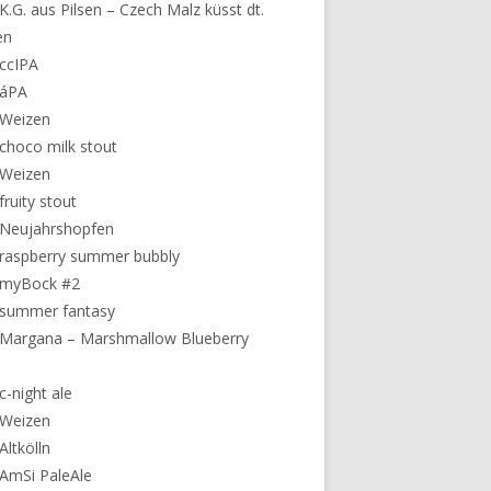
K.G. aus Pilsen – Czech Malz küsst dt.
en
ccIPA
 áPA
 Weizen
choco milk stout
 Weizen
fruity stout
 Neujahrshopfen
raspberry summer bubbly
 myBock #2
 summer fantasy
Margana – Marshmallow Blueberry
c-night ale
 Weizen
Altkölln
AmSi PaleAle