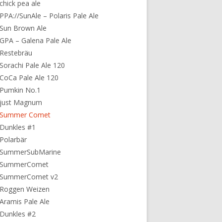
chick pea ale
PPA://SunAle – Polaris Pale Ale
Sun Brown Ale
GPA – Galena Pale Ale
Restebräu
Sorachi Pale Ale 120
CoCa Pale Ale 120
 Pumkin No.1
 just Magnum
 Summer Comet
Dunkles #1
Polarbär
 SummerSubMarine
 SummerComet
 SummerComet v2
 Roggen Weizen
Aramis Pale Ale
Dunkles #2