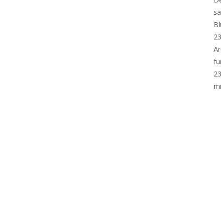
sä
Bl
23
Ar
fu
23
mi