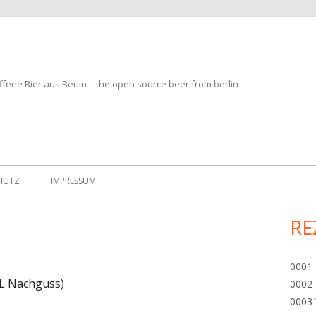
fene Bier aus Berlin – the open source beer from berlin
HUTZ
IMPRESSUM
RE
Ha
Sei
0001 
0L Nachguss)
0002 
0003