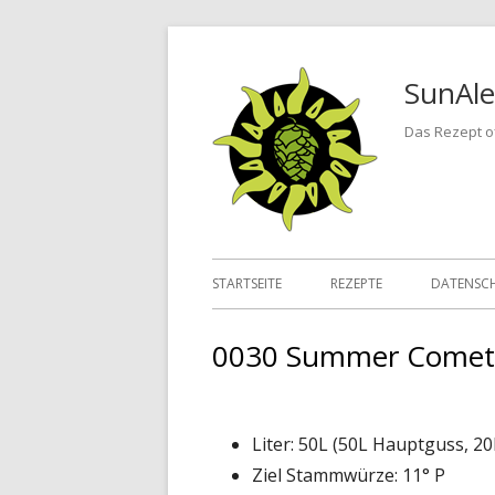
Springe
zum
SunAle
Inhalt
Das Rezept of
Primäres
STARTSEITE
REZEPTE
DATENSC
Menü
0030 Summer Comet
Liter: 50L (50L Hauptguss, 2
Ziel Stammwürze: 11° P