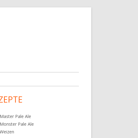
ZEPTE
upt-
tenleiste
Master Pale Ale
Monster Pale Ale
 Weizen