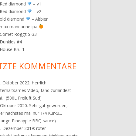
 Red diamond
– v1
 Red diamond
– v2
 old diamond
– Altbier
 max mandarine ipa
Comet Rogg’t S-33
Dunkles #4
 House Bru-1
TZTE KOMMENTARE
. Oktober 2022:
Herrlich
terhaltsames Video, fand zumindest
!...
(500L Freiluft Sud)
 Oktober 2020:
Sehr gut geworden,
er nächstes mal nur 1/4 Kurku...
ango Pineapple BBQ sauce)
2. Dezember 2019:
roter
ckel/Nachguss langsam trinkbar: wenig