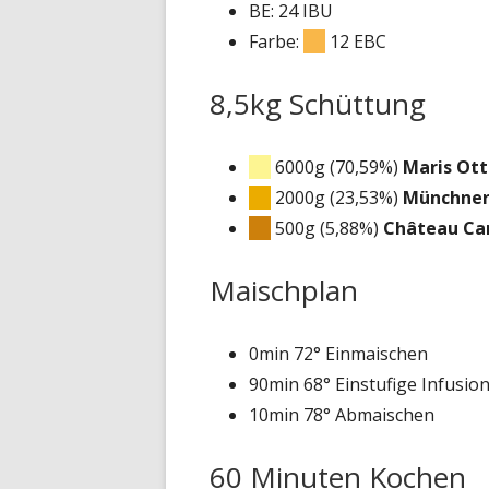
BE: 24 IBU
Farbe:
12 EBC
8,5kg Schüttung
6000g (70,59%)
Maris Ott
2000g (23,53%)
Münchner
500g (5,88%)
Château Ca
Maischplan
0min 72° Einmaischen
90min 68° Ein­stu­fige Infusion
10min 78° Abmaischen
60 Minuten Kochen