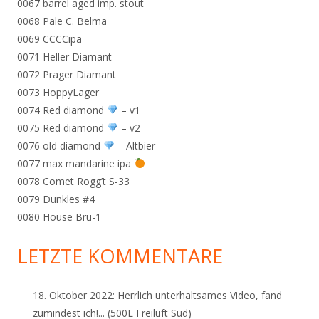
0067 barrel aged imp. stout
0068 Pale C. Belma
0069 CCCCipa
0071 Heller Diamant
0072 Prager Diamant
0073 HoppyLager
0074 Red diamond
– v1
0075 Red diamond
– v2
0076 old diamond
– Altbier
0077 max mandarine ipa
0078 Comet Rogg’t S-33
0079 Dunkles #4
0080 House Bru-1
LETZTE KOMMENTARE
18. Oktober 2022:
Herrlich unterhaltsames Video, fand
zumindest ich!...
(500L Freiluft Sud)