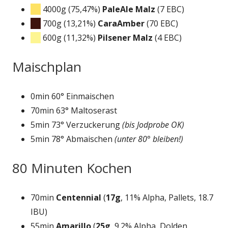
4000g (75,47%)
PaleAle Malz
(7 EBC)
700g (13,21%)
CaraAmber
(70 EBC)
600g (11,32%)
Pilsener Malz
(4 EBC)
Maischplan
0min 60° Einmaischen
70min 63° Maltoserast
5min 73° Verzuckerung
(bis Jodprobe OK)
5min 78° Abmaischen
(unter 80° bleiben!)
80 Minuten Kochen
70min
Centennial
(
17g
, 11% Alpha, Pallets, 18.7
IBU)
55min
Amarillo
(
25g
, 9.2% Alpha, Dolden