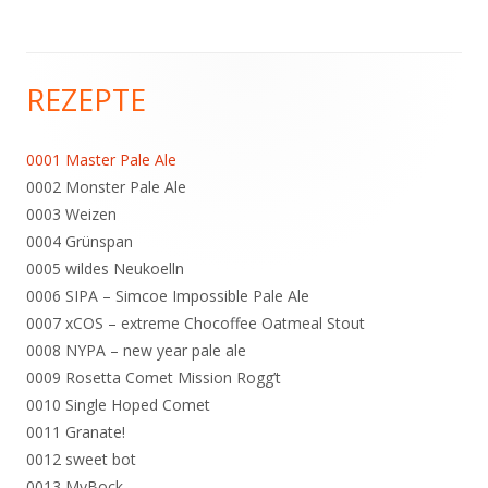
REZEPTE
Haupt-
Seitenleiste
0001 Master Pale Ale
0002 Monster Pale Ale
0003 Weizen
0004 Grünspan
0005 wildes Neukoelln
0006 SIPA – Simcoe Impossible Pale Ale
0007 xCOS – extreme Chocoffee Oatmeal Stout
0008 NYPA – new year pale ale
0009 Rosetta Comet Mission Rogg’t
0010 Single Hoped Comet
0011 Granate!
0012 sweet bot
0013 MyBock