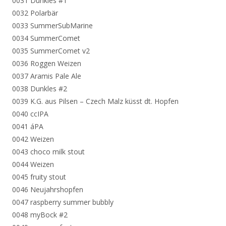
0031 Dunkles #1
0032 Polarbär
0033 SummerSubMarine
0034 SummerComet
0035 SummerComet v2
0036 Roggen Weizen
0037 Aramis Pale Ale
0038 Dunkles #2
0039 K.G. aus Pilsen – Czech Malz küsst dt. Hopfen
0040 ccIPA
0041 áPA
0042 Weizen
0043 choco milk stout
0044 Weizen
0045 fruity stout
0046 Neujahrshopfen
0047 raspberry summer bubbly
0048 myBock #2