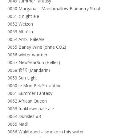
0049 summer fantasy
0050 Margana – Marshmallow Blueberry Stout
0051 c-night ale
0052 Weizen
0053 Altkölln
0054 AmSi PaleAle
0055 Barley Wine (ohne CO2)
0056 winter warmer
0057 NewYearSun (Helles)
0058 官話 (Mandarin)
0059 Sun Light
0060 le Mon Pek Smoothie
0061 Summer Fantasy
0062 African Queen
0063 funktown pale ale
0064 Dunkles #3
0065 Nadli
0066 Waldbrand – smoke in this water