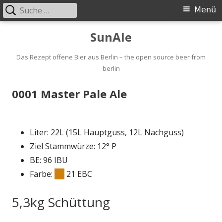
Suche
Primäres
Menü
nach:
Menü
Springe
SunAle
zum
Inhalt
Das Rezept offene Bier aus Berlin – the open source beer from
berlin
0001 Master Pale Ale
Liter: 22L (15L Hauptguss, 12L Nachguss)
Ziel Stammwürze: 12° P
BE: 96 IBU
Farbe:
21 EBC
5,3kg Schüttung