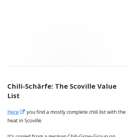
Chili-Schärfe: The Scoville Value
List
In
Here
you find a mostly complete chili list with the
neuem
heat in Scoville.
Fenster
It's copied from a german Chili-Grow-Group on