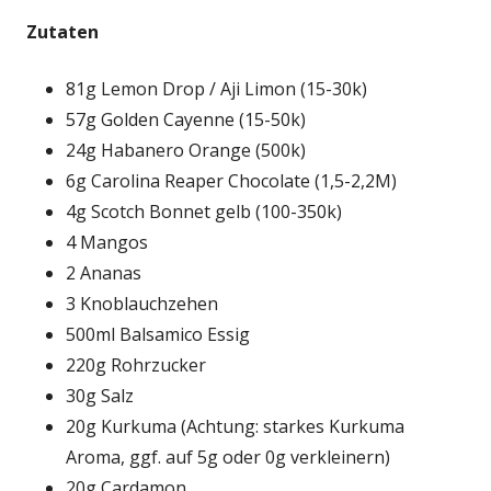
Zutaten
81g Lemon Drop / Aji Limon (15-30k)
57g Golden Cayenne (15-50k)
24g Habanero Orange (500k)
6g Carolina Reaper Chocolate (1,5-2,2M)
4g Scotch Bonnet gelb (100-350k)
4 Mangos
2 Ananas
3 Knoblauchzehen
500ml Balsamico Essig
220g Rohrzucker
30g Salz
20g Kurkuma (Achtung: starkes Kurkuma
Aroma, ggf. auf 5g oder 0g verkleinern)
20g Cardamon