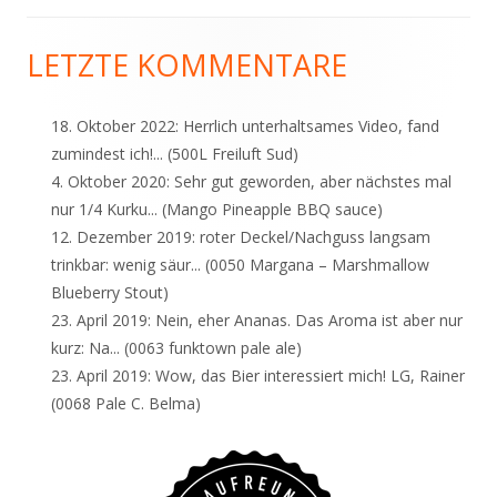
LETZTE KOMMENTARE
Haupt-
Seitenleiste
18. Oktober 2022:
Herrlich unterhaltsames Video, fand
zumindest ich!...
(500L Freiluft Sud)
4. Oktober 2020:
Sehr gut geworden, aber nächstes mal
nur 1/4 Kurku...
(Mango Pineapple BBQ sauce)
12. Dezember 2019:
roter Deckel/Nachguss langsam
trinkbar: wenig säur...
(0050 Margana – Marshmallow
Blueberry Stout)
23. April 2019:
Nein, eher Ananas. Das Aroma ist aber nur
kurz: Na...
(0063 funktown pale ale)
23. April 2019:
Wow, das Bier interessiert mich! LG, Rainer
(0068 Pale C. Belma)