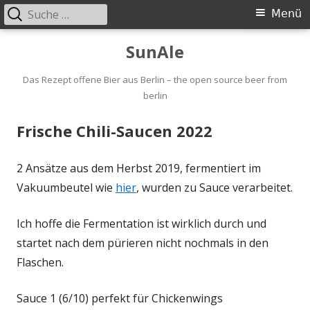
Suche
Primäres
Menü
nach:
Menü
Springe
SunAle
zum
Inhalt
Das Rezept offene Bier aus Berlin – the open source beer from
berlin
Frische Chili-Saucen 2022
2 Ansätze aus dem Herbst 2019, fermentiert im
Vakuumbeutel wie
hier
, wurden zu Sauce verarbeitet.
Ich hoffe die Fermentation ist wirklich durch und
startet nach dem pürieren nicht nochmals in den
Flaschen.
Sauce 1 (6/10) perfekt für Chickenwings