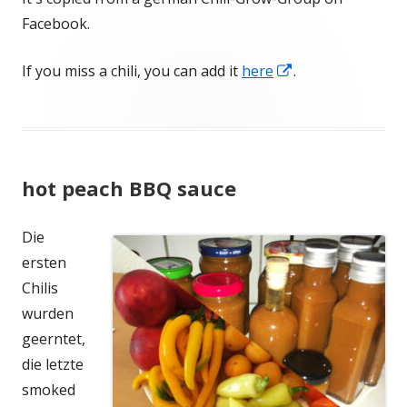
öffnen
Facebook.
In
If you miss a chili, you can add it
here
.
neuem
Fenster
öffnen
hot peach BBQ sauce
Die
ersten
Chilis
wurden
geerntet,
die letzte
smoked